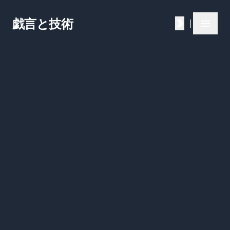
戯言と技術
|