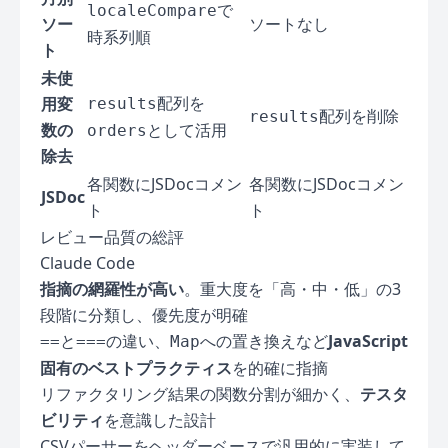
で
localeCompare
ソー
ソートなし
時系列順
ト
未使
配列を
用変
results
配列を削除
results
数の
として活用
orders
除去
各関数にJSDocコメン
各関数にJSDocコメン
JSDoc
ト
ト
レビュー品質の総評
Claude Code
指摘の網羅性が高い
。重大度を「高・中・低」の3
段階に分類し、優先度が明確
と
の違い、
への置き換えなど
JavaScript
==
===
Map
固有のベストプラクティス
を的確に指摘
リファクタリング結果の関数分割が細かく、
テスタ
ビリティ
を意識した設計
CSVパーサーをヘッダーベースで汎用的に実装して