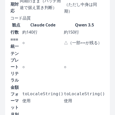
同期のまま（バッチ用
期対
（ただし中身は同
途で据え置き判断）
応
期）
コード品質
観点
Claude Code
Qwen 3.5
行数
約140行
約150行
===
○
△（一部
が残る）
==
統一
テン
プレ
ート
○
○
リテ
ラル
金額
フォ
toLocaleString()
toLocaleString()
ーマ
使用
使用
ット
月別