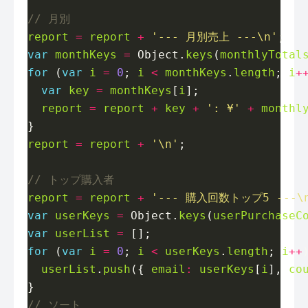
report
=
report
+
'--- 月別売上 ---\n'
var
monthKeys
=
 Object.
keys
(
monthlyTotal
for
 (
var
i
=
0
; 
i
<
monthKeys
.
length
; 
i
+
var
key
=
monthKeys
[
i
report
=
report
+
key
+
': ¥'
+
monthl
report
=
report
+
'\n'
report
=
report
+
'--- 購入回数トップ5 ---\
var
userKeys
=
 Object.
keys
(
userPurchaseC
var
userList
=
for
 (
var
i
=
0
; 
i
<
userKeys
.
length
; 
i
++
userList
.
push
({ 
email
:
userKeys
[
i
], 
co