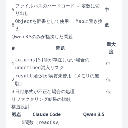
ファイルパスのハードコード → 定数に切
5
中
り出し
を辞書として使用 →
に置き換
Object
Map
6
低
え
Qwen 3.5のみが指摘した問題
重大
#
問題
度
等が存在しない場合の
columns[5]
1
中
混入リスク
undefined
配列が実質未使用（メモリの無
results
2
低
駄）
3
日付形式が不正な場合の処理
低
リファクタリング結果の比較
構造設計
観点
Claude Code
Qwen 3.5
5関数（
,
readCsv