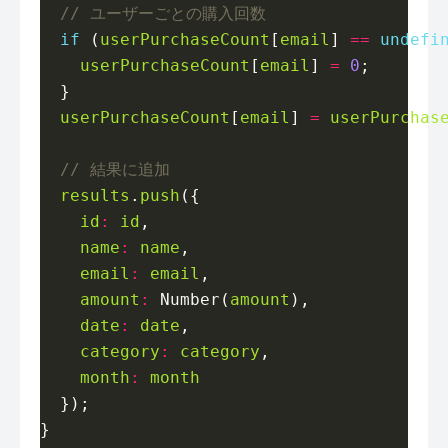
if
 (
userPurchaseCount
[
email
] 
==
undefi
userPurchaseCount
[
email
] 
=
0
userPurchaseCount
[
email
] 
=
userPurchas
results
.
push
id
:
id
name
:
name
email
:
email
amount
:
 Number(
amount
date
:
date
category
:
category
month
:
month