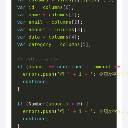
var
id
=
columns
[
0
var
name
=
columns
[
1
var
email
=
columns
[
2
var
amount
=
columns
[
3
var
date
=
columns
[
4
var
category
=
columns
[
5
if
 (
amount
==
undefined
||
amount
==
'
errors
.
push
(
'行 '
+
i
+
': 金額が空です
continue
if
 (Number(
amount
) 
<
0
errors
.
push
(
'行 '
+
i
+
': 金額がマイナ
continue