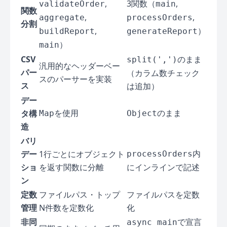
,
3関数（
,
validateOrder
main
関数
,
,
aggregate
processOrders
分割
,
）
buildReport
generateReport
）
main
CSV
のまま
split(',')
汎用的なヘッダーベー
パー
（カラム数チェック
スのパーサーを実装
ス
は追加）
デー
を使用
のまま
タ構
Map
Object
造
バリ
内
デー
1行ごとにオブジェクト
processOrders
ショ
を返す関数に分離
にインラインで記述
ン
定数
ファイルパス・トップ
ファイルパスを定数
管理
N件数を定数化
化
非同
で宣言
async main