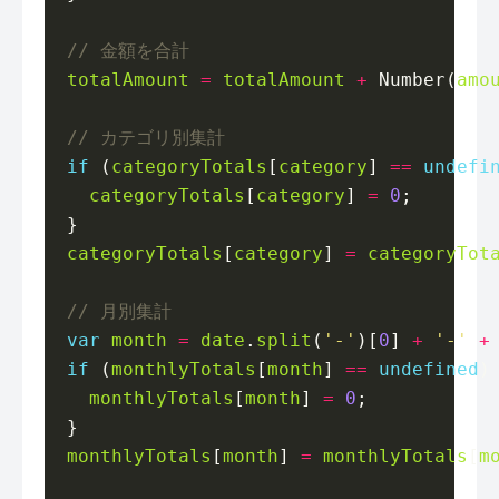
totalAmount
=
totalAmount
+
 Number(
amo
if
 (
categoryTotals
[
category
] 
==
undefi
categoryTotals
[
category
] 
=
0
categoryTotals
[
category
] 
=
categoryTot
var
month
=
date
.
split
(
'-'
)[
0
] 
+
'-'
+
if
 (
monthlyTotals
[
month
] 
==
undefined
monthlyTotals
[
month
] 
=
0
monthlyTotals
[
month
] 
=
monthlyTotals
[
m