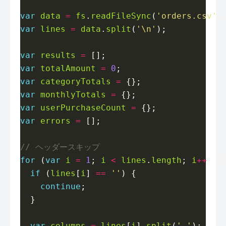
var
data
=
fs
.
readFileSync
(
'orders.csv'
,
var
lines
=
data
.
split
(
'\n'
var
results
=
var
totalAmount
=
0
var
categoryTotals
=
var
monthlyTotals
=
var
userPurchaseCount
=
var
errors
=
for
 (
var
i
=
1
; 
i
<
lines
.
length
; 
i
++
if
 (
lines
[
i
] 
==
''
continue
var
columns
=
lines
[
i
].
split
(
','