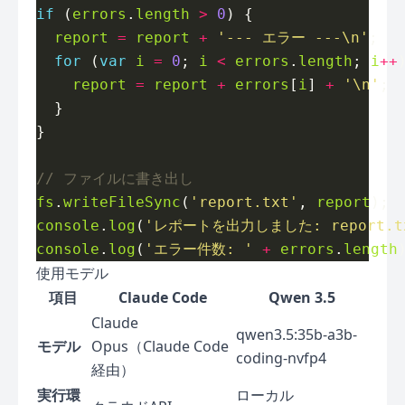
if
 (
errors
.
length
>
0
report
=
report
+
'--- エラー ---\n'
for
 (
var
i
=
0
; 
i
<
errors
.
length
; 
i
++
report
=
report
+
errors
[
i
] 
+
'\n'
fs
.
writeFileSync
(
'report.txt'
, 
report
console
.
log
(
'レポートを出力しました: report.t
console
.
log
(
'エラー件数: '
+
errors
.
length
使用モデル
項目
Claude Code
Qwen 3.5
Claude
qwen3.5:35b-a3b-
モデル
Opus（Claude Code
coding-nvfp4
経由）
実行環
ローカル