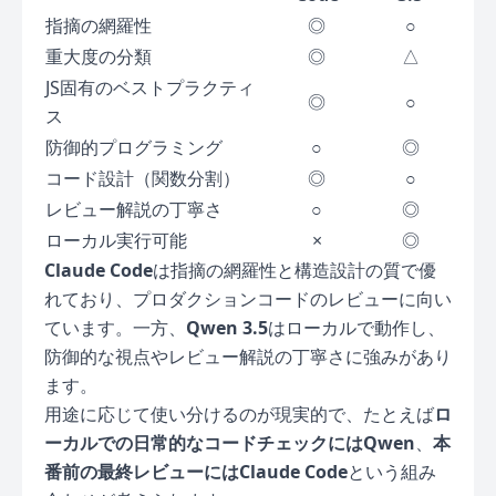
指摘の網羅性
◎
○
重大度の分類
◎
△
JS固有のベストプラクティ
◎
○
ス
防御的プログラミング
○
◎
コード設計（関数分割）
◎
○
レビュー解説の丁寧さ
○
◎
ローカル実行可能
×
◎
Claude Code
は指摘の網羅性と構造設計の質で優
れており、プロダクションコードのレビューに向い
ています。一方、
Qwen 3.5
はローカルで動作し、
防御的な視点やレビュー解説の丁寧さに強みがあり
ます。
用途に応じて使い分けるのが現実的で、たとえば
ロ
ーカルでの日常的なコードチェックにはQwen
、
本
番前の最終レビューにはClaude Code
という組み