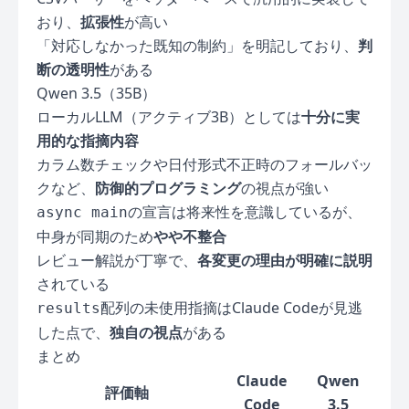
おり、
拡張性
が高い
「対応しなかった既知の制約」を明記しており、
判
断の透明性
がある
Qwen 3.5（35B）
ローカルLLM（アクティブ3B）としては
十分に実
用的な指摘内容
カラム数チェックや日付形式不正時のフォールバッ
クなど、
防御的プログラミング
の視点が強い
の宣言は将来性を意識しているが、
async main
中身が同期のため
やや不整合
レビュー解説が丁寧で、
各変更の理由が明確に説明
されている
配列の未使用指摘はClaude Codeが見逃
results
した点で、
独自の視点
がある
まとめ
Claude
Qwen
評価軸
Code
3.5