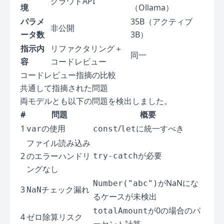
クラウドAPI
境
（Ollama）
パラメ
35B（アクティブ
非公開
ータ数
3B）
指示内
リファクタリング＋
同一
容
コードレビュー
コードレビュー指摘の比較
共通して指摘された問題
両モデルとも以下の問題を検出しました。
#
問題
概要
1
の使用
/
に統一すべき
var
const
let
ファイル読み込み
が必要
2
のエラーハンドリ
try-catch
ングなし
がNaNにな
Number("abc")
3
チェック漏れ
NaN
るケースが未検出
が0の場合のパ
totalAmount
4
ゼロ除算リスク