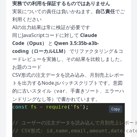
実務での利用を保証するものではありません
実装についての責任は負いかねます。
自己責任
でご
利用ください
AIの出力結果は常に検証が必要です
同じJavaScriptコードに対して
Claude
Code（Opus）
と
Qwen 3.5:35b-a3b-
coding（ローカルLLM）
でリファクタリング＆コ
ードレビューを実施し、その結果を比較しました。
お題のコード
CSV形式の注文データを読み込み、月別売上レポー
トを出力するNode.jsバッチスクリプトです。意図
的に古いスタイル（
、手書きソート、エラーハ
var
ンドリングなし等）で書かれています。
const
fs
=
require
(
'fs'
Copy