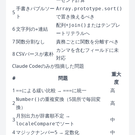
ーセント計算
手書きバブルソー
Array.prototype.sort()
5
ト
で置き換えるべき
配列+
またはテンプレ
join()
6
文字列の
連結
+
ートリテラルへ
7
関数分割なし
責務ごとに関数を分離すべき
カンマを含むフィールドに未
8
CSVパースが素朴
対応
Claude Codeのみが指摘した問題
重大
#
問題
度
1
による緩い比較 →
に統一
高
==
===
の重複変換（5箇所で毎回変
Number()
2
高
換）
月別出力が辞書順不定 →
3
中
でソート
localeCompare
4
マジックナンバー
→ 定数化
中
5