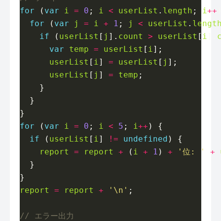
for
 (
var
i
=
0
; 
i
<
userList
.
length
; 
i
++
for
 (
var
j
=
i
+
1
; 
j
<
userList
.
lengt
if
 (
userList
[
j
].
count
>
userList
[
i
].
var
temp
=
userList
[
i
userList
[
i
] 
=
userList
[
j
userList
[
j
] 
=
temp
for
 (
var
i
=
0
; 
i
<
5
; 
i
++
if
 (
userList
[
i
] 
!=
undefined
report
=
report
+
 (
i
+
1
) 
+
'位: '
+
report
=
report
+
'\n'