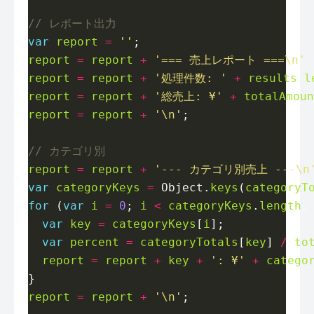
var
report
=
''
report
=
report
+
'=== 売上レポート ===\n'
report
=
report
+
'処理件数: '
+
results
.
l
report
=
report
+
'総売上: ¥'
+
totalAmoun
report
=
report
+
'\n'
report
=
report
+
'--- カテゴリ別売上 ---\n
var
categoryKeys
=
 Object.
keys
(
categoryT
for
 (
var
i
=
0
; 
i
<
categoryKeys
.
length
;
var
key
=
categoryKeys
[
i
var
percent
=
categoryTotals
[
key
] 
/
to
report
=
report
+
key
+
': ¥'
+
catego
report
=
report
+
'\n'