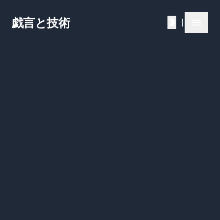
戯言と技術
|