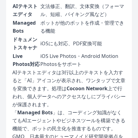
AIテキスト
文法修正、翻訳、文体変換（フォーマ
エディタ
ル、短縮、バイキング風など）
Managed
ボットが他のボットを作成・管理でき
Bots
る機能
ドキュメン
iOSにも対応、PDF変換可能
トスキャナ
Live
iOS Live Photos・Android Motion
Photos対応
Photosをサポート
AIテキストエディタは3行以上のテキストを入力す
ると「AI」アイコンが表示され、ワンタップで文章
を変換できます。処理は
Cocoon Network
上で行
われ、個人データへのアクセスなしにプライバシー
が保護されます。
「
Managed Bots
」は、コーディング知識がなく
てもAIエージェントやビジネスツールを構築できる
機能で、ボットの民主化を推進するものです。
GMO、日本最大のヒューマノイド研究開発拠点を