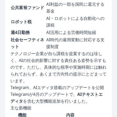
AI利益の一部を国民に還元する
公共富裕ファンド
基金
AI・ロボットによる自動化への
ロボット税
課税
週4日勤務
AI活用による労働時間短縮
社会セーフティネ
AI時代の雇用変動に対応する支
ット
援制度
テクノロジー企業が自ら課税を提案するのは珍し
く、AIの社会的影響に対する責任ある姿勢を示すも
のです。ただし、具体的な税率や実施時期には触れ
られておらず、あくまで方向性の提示にとどまって
います。
Telegram、AIエディタ搭載のアップデートを公開
Telegramが4月のアップデートで、
AIテキストエ
ディタ
を含む大型機能追加を行いました。
主な新機能
機能
内容