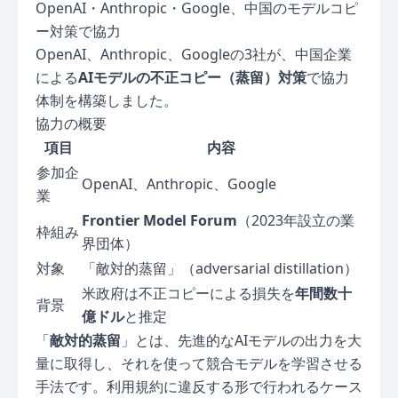
OpenAI・Anthropic・Google、中国のモデルコピ
ー対策で協力
OpenAI、Anthropic、Googleの3社が、中国企業
による
AIモデルの不正コピー（蒸留）対策
で協力
体制を構築しました。
協力の概要
項目
内容
参加企
OpenAI、Anthropic、Google
業
Frontier Model Forum
（2023年設立の業
枠組み
界団体）
対象
「敵対的蒸留」（adversarial distillation）
米政府は不正コピーによる損失を
年間数十
背景
億ドル
と推定
「
敵対的蒸留
」とは、先進的なAIモデルの出力を大
量に取得し、それを使って競合モデルを学習させる
手法です。利用規約に違反する形で行われるケース