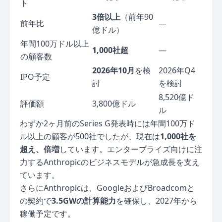
ト
3倍以上
（前年90
前年比
—
億ドル）
年間100万ドル以上
1,000社超
—
の顧客数
2026年10月
を検
2026年Q4
IPO予定
討
を検討
8,520億ド
評価額
3,800億ドル
ル
わずか2ヶ月前のSeries G発表時には年間100万ド
ル以上の顧客が500社でしたが、現在は
1,000社を
超え、倍増
しています。エンタープライズ向けに注
力するAnthropicのビジネスモデルが急成長を支え
ています。
さらにAnthropicは、GoogleおよびBroadcomと
の契約で
3.5GWの計算能力
を確保し、2027年から
稼働予定です。