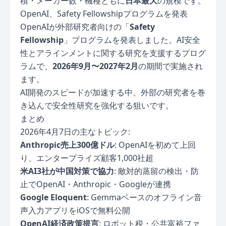
積・メーカー数・機種ともに
日本最大
の規模です。
OpenAI、Safety Fellowshipプログラムを発表
OpenAIが外部研究者向けの「
Safety
Fellowship
」プログラムを発表しました。AI安全
性とアラインメントに関する研究を支援するプログ
ラムで、
2026年9月〜2027年2月
の期間で実施され
ます。
AI開発のスピードが加速する中、外部の研究者を巻
き込んで安全性研究を強化する狙いです。
まとめ
2026年4月7日の主なトピック:
Anthropic売上300億ドル
: OpenAIを初めて上回
り、エンタープライズ顧客1,000社超
米AI3社が中国対策で協力
: 敵対的蒸留の検出・防
止でOpenAI・Anthropic・Googleが連携
Google Eloquent
: Gemmaベースのオフライン音
声入力アプリをiOSで無料公開
OpenAI経済政策提言
: ロボット税・公共富裕ファ