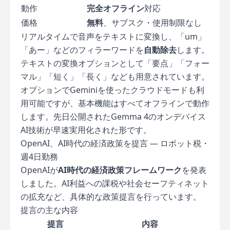
動作
完全オフライン
対応
価格
無料
、サブスク・使用制限なし
リアルタイムで音声をテキストに変換し、「um」
「あー」などのフィラーワードを
自動除去
します。
テキストの変換オプションとして「要点」「フォー
マル」「短く」「長く」なども用意されています。
オプションでGeminiを使ったクラウドモードも利
用可能ですが、基本機能はすべてオフラインで動作
します。先日公開されたGemma 4のオンデバイス
AI技術が早速実用化された形です。
OpenAI、AI時代の経済政策を提言 — ロボット税・
週4日勤務
OpenAIが
AI時代の経済政策フレームワーク
を発表
しました。AI利益への課税や社会セーフティネット
の拡充など、具体的な政策提言を行っています。
提言の主な内容
提言
内容