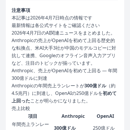
注意事項
本記事は2026年4月7日時点の情報です
最新情報は各公式サイトをご確認ください
2026年4月7日のAI関連ニュースをまとめました。
Anthropicの売上がOpenAIを初めて上回る歴史的
な転換点、米AI大手3社が中国のモデルコピーに対
抗して連携、Googleのオフライン音声入力アプリ
など、注目のトピックが揃っています。
Anthropic、売上がOpenAIを初めて上回る — 年間
300億ドルに到達
Anthropicの年間売上ランレートが
300億ドル
（約
4.5兆円）に到達し、OpenAIの250億ドルを
初めて
上回った
ことが明らかになりました。
売上比較
項目
Anthropic
OpenAI
年間売上ランレー
300億ドル
250億ドル