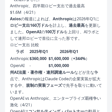
Anthropic、四半期ロビー支出で過去最高
$1.6M（4/21）
Axios
の報道によれば、
Anthropic
は2026年Q1に
ロビー支出160万ドル
を計上し、
過去最高
を更新し
ました。
OpenAI
の
100万ドル
を上回り、AIラボと
して連邦ロビーで首位に立った形です。
ロビー支出 比較
ラボ
2025年Q1
2026年Q1
Anthropic
$360,000
$1,600,000
（
+344%
）
OpenAI
-
$1,000,000
州AI法案・著作権・連邦調達ルール
などが主な争
点で、AnthropicはClaude Codeの企業実装が拡大
する中、
規制の実装フェーズ
で先手を取りに動いて
います。
OpenAI vs Anthropic、エンタープライズ覇権争い
激化（4/21）
OpenAIは
コンサルティング・パートナー
の動員と