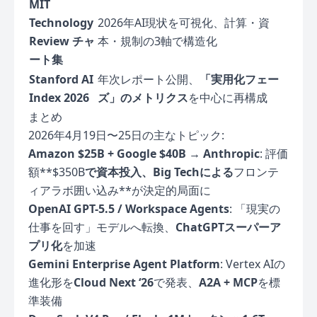
MIT
Technology
2026年AI現状を可視化、計算・資
Review チャ
本・規制の3軸で構造化
ート集
Stanford AI
年次レポート公開、
「実用化フェー
Index 2026
ズ」のメトリクス
を中心に再構成
まとめ
2026年4月19日〜25日の主なトピック:
Amazon $25B + Google $40B → Anthropic
: 評価
額**$350B
で資本投入、Big Techによる
フロンテ
ィアラボ囲い込み**が決定的局面に
OpenAI GPT-5.5 / Workspace Agents
: 「現実の
仕事を回す」モデルへ転換、
ChatGPTスーパーア
プリ化
を加速
Gemini Enterprise Agent Platform
: Vertex AIの
進化形を
Cloud Next ‘26
で発表、
A2A + MCP
を標
準装備