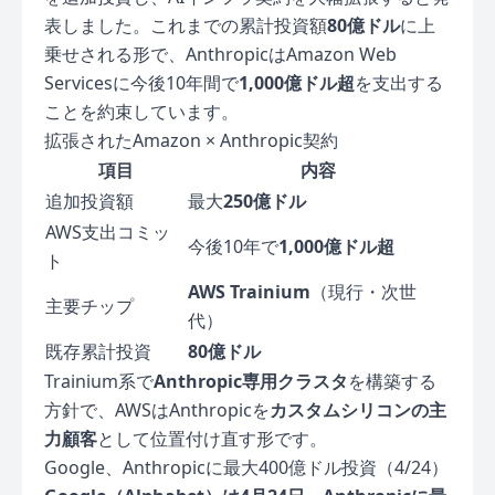
表しました。これまでの累計投資額
80億ドル
に上
乗せされる形で、AnthropicはAmazon Web
Servicesに今後10年間で
1,000億ドル超
を支出する
ことを約束しています。
拡張されたAmazon × Anthropic契約
項目
内容
追加投資額
最大
250億ドル
AWS支出コミッ
今後10年で
1,000億ドル超
ト
AWS Trainium
（現行・次世
主要チップ
代）
既存累計投資
80億ドル
Trainium系で
Anthropic専用クラスタ
を構築する
方針で、AWSはAnthropicを
カスタムシリコンの主
力顧客
として位置付け直す形です。
Google、Anthropicに最大400億ドル投資（4/24）