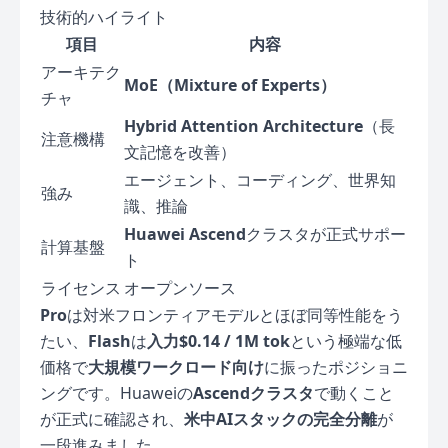
技術的ハイライト
項目
内容
アーキテク
MoE（Mixture of Experts）
チャ
Hybrid Attention Architecture
（長
注意機構
文記憶を改善）
エージェント、コーディング、世界知
強み
識、推論
Huawei Ascend
クラスタが正式サポー
計算基盤
ト
ライセンス
オープンソース
Pro
は対米フロンティアモデルとほぼ同等性能をう
たい、
Flash
は
入力$0.14 / 1M tok
という極端な低
価格で
大規模ワークロード向け
に振ったポジショニ
ングです。Huaweiの
Ascendクラスタ
で動くこと
が正式に確認され、
米中AIスタックの完全分離
が
一段進みました。