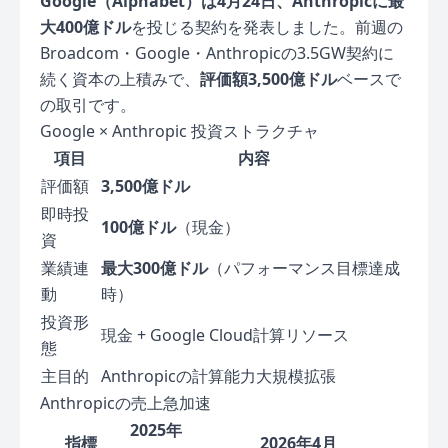
Google（Alphabet）
は4月24日、
Anthropic
に最
大
400億ドル
を投じる契約を発表しました。前週の
Broadcom・Google・Anthropicの3.5GW契約に
続く資本の上積みで、
評価額3,500億ドル
ベースで
の取引です。
Google × Anthropic 投資ストラクチャ
項目
内容
評価額
3,500億ドル
即時投
100億ドル
（現金）
資
業績連
最大300億ドル
（パフォーマンス目標達成
動
時）
投資形
現金 + Google Cloud計算リソース
態
主目的
Anthropicの計算能力大規模拡張
Anthropicの売上急加速
2025年
指標
2026年4月