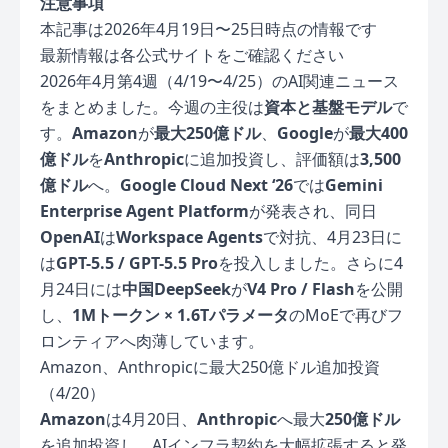
注意事項
本記事は2026年4月19日〜25日時点の情報です
最新情報は各公式サイトをご確認ください
2026年4月第4週（4/19〜4/25）のAI関連ニュース
をまとめました。今週の主役は
資本と基盤モデル
で
す。
Amazon
が
最大250億ドル
、
Google
が
最大400
億ドル
を
Anthropic
に追加投資し、評価額は
3,500
億ドル
へ。
Google Cloud Next ‘26
では
Gemini
Enterprise Agent Platform
が発表され、同日
OpenAI
は
Workspace Agents
で対抗、4月23日に
は
GPT-5.5 / GPT-5.5 Pro
を投入しました。さらに4
月24日には
中国DeepSeek
が
V4 Pro / Flash
を公開
し、
1Mトークン × 1.6Tパラメータ
のMoEで再びフ
ロンティアへ肉薄しています。
Amazon、Anthropicに最大250億ドル追加投資
（4/20）
Amazon
は4月20日、
Anthropic
へ最大
250億ドル
を追加投資し、AIインフラ契約を大幅拡張すると発