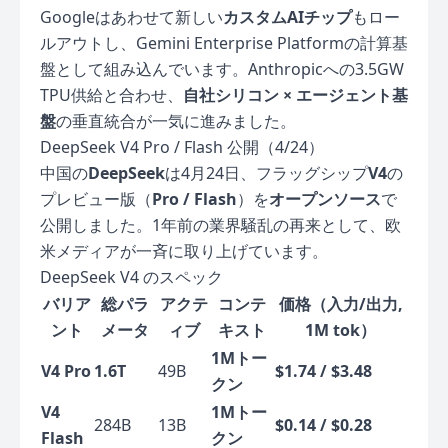
Googleはあわせて新しい
カスタムAIチップ
もロー
ルアウトし、Gemini Enterprise Platformの計算基
盤として組み込んでいます。Anthropicへの3.5GW
TPU供給と合わせ、
自社シリコン × エージェント基
盤
の垂直統合が一気に進みました。
DeepSeek V4 Pro / Flash 公開（4/24）
中国の
DeepSeek
は4月24日、フラッグシップ
V4
の
プレビュー版（
Pro / Flash
）を
オープンソース
で
公開しました。1年前の業界騒乱の再来として、欧
米メディアが一斉に取り上げています。
DeepSeek V4 のスペック
バリア
総パラ
アクテ
コンテ
価格（入力/出力,
ント
メータ
ィブ
キスト
1M tok）
1Mトー
V4 Pro
1.6T
49B
$1.74 / $3.48
クン
V4
1Mトー
284B
13B
$0.14 / $0.28
Flash
クン