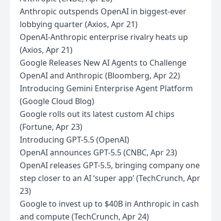
Anthropic outspends OpenAI in biggest-ever
lobbying quarter (Axios, Apr 21)
OpenAI-Anthropic enterprise rivalry heats up
(Axios, Apr 21)
Google Releases New AI Agents to Challenge
OpenAI and Anthropic (Bloomberg, Apr 22)
Introducing Gemini Enterprise Agent Platform
(Google Cloud Blog)
Google rolls out its latest custom AI chips
(Fortune, Apr 23)
Introducing GPT-5.5 (OpenAI)
OpenAI announces GPT-5.5 (CNBC, Apr 23)
OpenAI releases GPT-5.5, bringing company one
step closer to an AI ‘super app’ (TechCrunch, Apr
23)
Google to invest up to $40B in Anthropic in cash
and compute (TechCrunch, Apr 24)