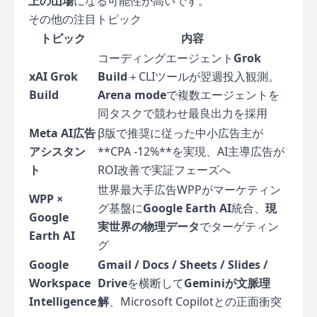
上の山場
になる可能性が高いです。
その他の注目トピック
トピック
内容
コーディングエージェント
Grok
xAI Grok
Build
＋CLIツールが翌週投入観測。
Build
Arena mode
で複数エージェントを
同タスクで競わせ最良出力を採用
Meta AI広告
β版で推奨に従った中小広告主が
アシスタン
**CPA -12%**を実現、AI主導広告が
ト
ROI改善で実証フェーズへ
世界最大手広告WPPがマーケティン
WPP ×
グ基盤に
Google Earth AI
統合、
現
Google
実世界の物理データ
でターゲティン
Earth AI
グ
Google
Gmail / Docs / Sheets / Slides /
Workspace
Drive
を横断して
Geminiが文脈理
Intelligence
解
、Microsoft Copilotとの正面衝突