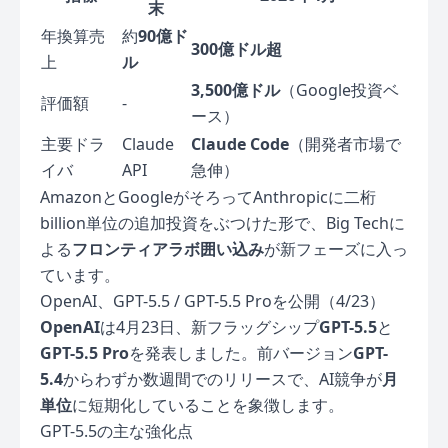
末
年換算売
約
90億ド
300億ドル超
上
ル
3,500億ドル
（Google投資ベ
評価額
-
ース）
主要ドラ
Claude
Claude Code
（開発者市場で
イバ
API
急伸）
AmazonとGoogleがそろってAnthropicに二桁
billion単位の追加投資をぶつけた形で、Big Techに
よる
フロンティアラボ囲い込み
が新フェーズに入っ
ています。
OpenAI、GPT-5.5 / GPT-5.5 Proを公開（4/23）
OpenAI
は4月23日、新フラッグシップ
GPT-5.5
と
GPT-5.5 Pro
を発表しました。前バージョン
GPT-
5.4
からわずか数週間でのリリースで、AI競争が
月
単位
に短期化していることを象徴します。
GPT-5.5の主な強化点