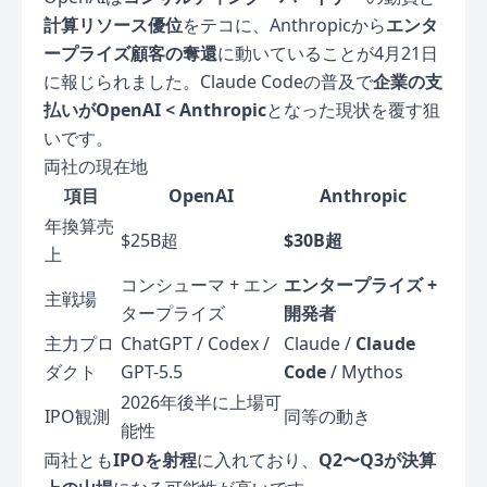
計算リソース優位
をテコに、Anthropicから
エンタ
ープライズ顧客の奪還
に動いていることが4月21日
に報じられました。Claude Codeの普及で
企業の支
払いがOpenAI < Anthropic
となった現状を覆す狙
いです。
両社の現在地
項目
OpenAI
Anthropic
年換算売
$25B超
$30B超
上
コンシューマ + エン
エンタープライズ +
主戦場
タープライズ
開発者
主力プロ
ChatGPT / Codex /
Claude /
Claude
ダクト
GPT-5.5
Code
/ Mythos
2026年後半に上場可
IPO観測
同等の動き
能性
両社とも
IPOを射程
に入れており、
Q2〜Q3が決算