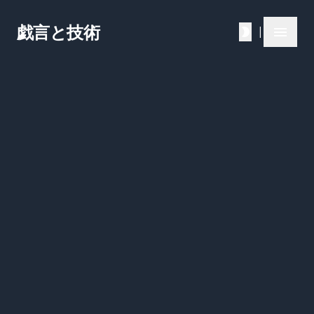
戯言と技術
|