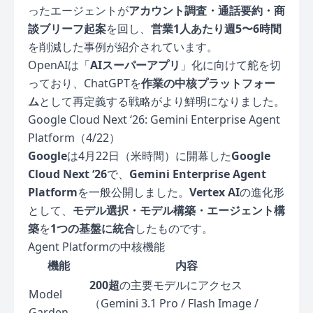
ったエージェントが
アカウント調査・通話要約・商
談ブリーフ起案
を回し、
営業1人あたり週5〜6時間
を削減した事例が紹介されています。
OpenAIは「
AIスーパーアプリ
」化に向けて舵を切
っており、ChatGPTを
作業の中核プラットフォー
ム
として再定義する戦略がより鮮明になりました。
Google Cloud Next ‘26: Gemini Enterprise Agent
Platform（4/22）
Google
は4月22日（米時間）に開幕した
Google
Cloud Next ‘26
で、
Gemini Enterprise Agent
Platform
を一般公開しました。
Vertex AI
の進化形
として、
モデル選択・モデル構築・エージェント構
築
を
1つの基盤に統合
したものです。
Agent Platformの中核機能
機能
内容
200超
の主要モデルにアクセス
Model
（Gemini 3.1 Pro / Flash Image /
Garden