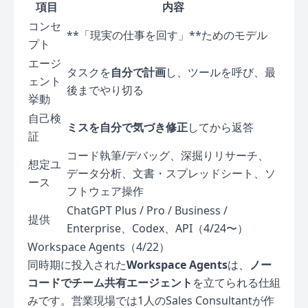
項目
内容
コンセ
**「現実の仕事を回す」**ためのモデル
プト
エージ
タスクを
自分で計画
し、ツールを呼び、最
ェント
後までやり切る
挙動
自己検
ミスを自分で気づき修正
してから返答
証
コード執筆/デバッグ、深掘りリサーチ、
想定ユ
データ分析、文書・スプレッドシート、ソ
ース
フトウェア操作
ChatGPT Plus / Pro / Business /
提供
Enterprise、Codex、API（4/24〜）
Workspace Agents（4/22）
同時期に投入された
Workspace Agents
は、
ノー
コードでチーム共有エージェント
を立てられる仕組
みです。営業現場では1人のSales Consultantが作