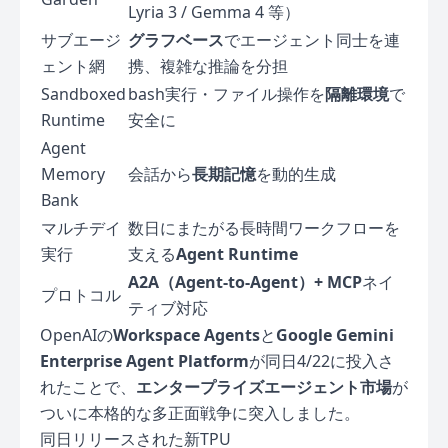
Lyria 3 / Gemma 4 等）
サブエージ
グラフベース
でエージェント同士を連
ェント網
携、複雑な推論を分担
Sandboxed
bash実行・ファイル操作を
隔離環境
で
Runtime
安全に
Agent
Memory
会話から
長期記憶
を動的生成
Bank
マルチデイ
数日にまたがる長時間ワークフローを
実行
支える
Agent Runtime
A2A（Agent-to-Agent）+ MCP
ネイ
プロトコル
ティブ対応
OpenAIの
Workspace Agents
と
Google Gemini
Enterprise Agent Platform
が同日4/22に投入さ
れたことで、
エンタープライズエージェント市場
が
ついに本格的な多正面戦争に突入しました。
同日リリースされた新TPU