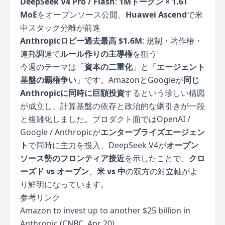
DeepSeek V4 Pro / Flash
:
1Mトークン × 1.6T
MoE
をオープンソース公開、
Huawei Ascend
で米
中スタック分離が前進
Anthropicロビー過去最高 $1.6M
: 規制・著作権・
連邦調達で
ルール作りの主導権
を狙う
今週のテーマは「
資本の二重化
」と「
エージェント
基盤の覇権争い
」です。AmazonとGoogleが
同じ
Anthropicに同時に巨額投資
するという珍しい構図
が成立し、計算基盤の依存と政治的な綱引きが一段
と複雑化しました。プロダクト面ではOpenAI /
Google / Anthropicが
エンタープライズエージェン
ト
で同時に主力を投入、DeepSeek V4が
オープン
ソース勢のフロンティア接近
を示したことで、
クロ
ーズド vs オープン
、
米 vs 中
の双方の対立軸がよ
り鮮明になっています。
参考リンク
Amazon to invest up to another $25 billion in
Anthropic (CNBC, Apr 20)