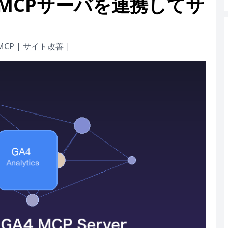
A4のMCPサーバを連携してサ
MCP
|
サイト改善
|