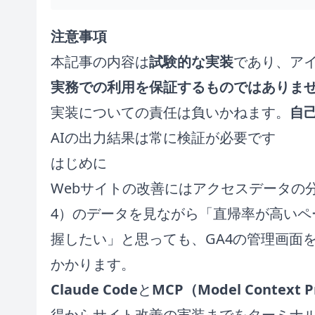
注意事項
本記事の内容は
試験的な実装
であり、ア
実務での利用を保証するものではありま
実装についての責任は負いかねます。
自
AIの出力結果は常に検証が必要です
はじめに
Webサイトの改善にはアクセスデータの分析が欠
4）のデータを見ながら「直帰率が高いペ
握したい」と思っても、GA4の管理画面
かかります。
Claude Code
と
MCP（Model Context 
得からサイト改善の実装までをターミナ