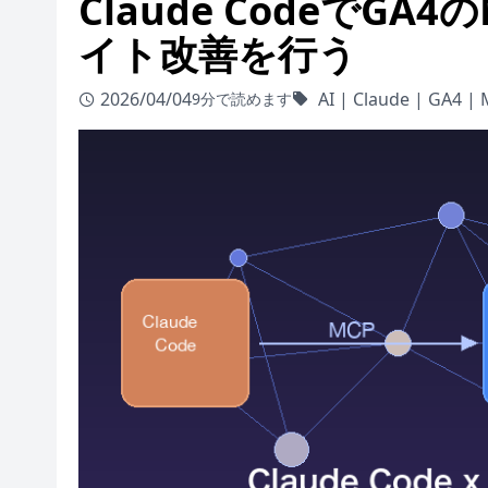
Claude CodeでG
イト改善を行う
2026/04/04
AI
|
Claude
|
GA4
|
9分で読めます