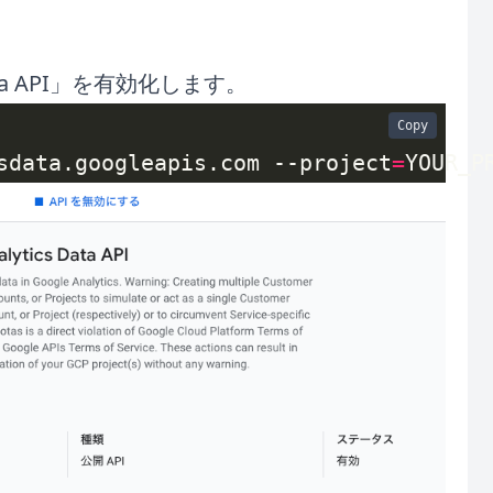
Data API」を有効化します。
Copy
sdata.googleapis.com --project
=