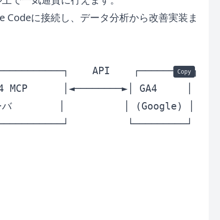
de Codeに接続し、データ分析から改善実装ま
───────────┐    API    ┌─────────┐

Copy
4 MCP      │◄────────►│ GA4     │

       │          │ (Google) │

───────────┘          └─────────┘
