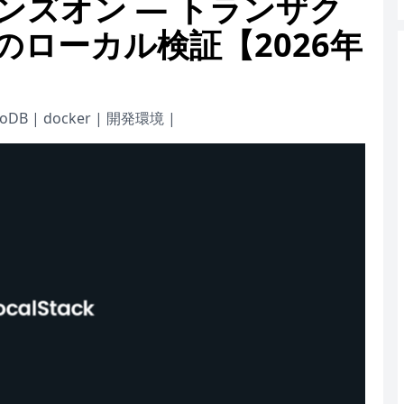
DB ハンズオン — トランザク
応のローカル検証【2026年
oDB
|
docker
|
開発環境
|