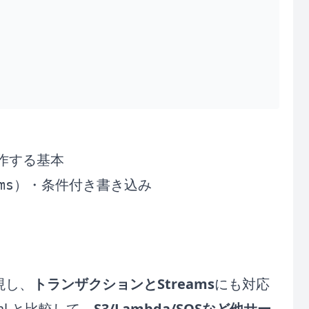
操作する基本
）・条件付き書き込み
ms
再現し、
トランザクションとStreams
にも対応
cal と比較して、
S3/Lambda/SQSなど他サー