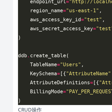
    endpoint_url
=
"http://localh
    region_name
=
"us-east-1"
    aws_access_key_id
=
"test"
    aws_secret_access_key
=
"test
ddb
.
    TableName
=
"Users"
    KeySchema
=
[{
"AttributeName"
    AttributeDefinitions
=
[{
"Att
    BillingMode
=
"PAY_PER_REQUES
CRUD操作