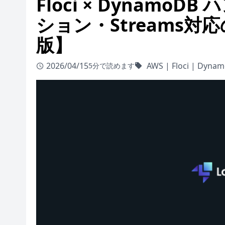
Floci × Dynamo
ション・Streams対
版】
2026/04/15
AWS
|
Floci
|
Dynam
5分で読めます