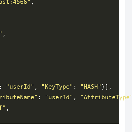
ost:4566"
"
: 
"userId"
, 
"KeyType"
: 
"HASH"
ributeName"
: 
"userId"
, 
"AttributeType
T"