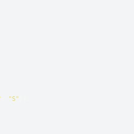
"
: 
"S"