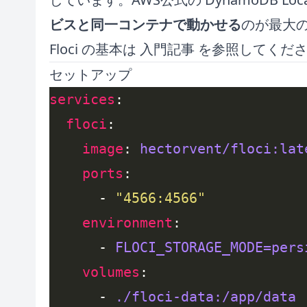
ビスと同一コンテナで動かせる
のが最大
Floci の基本は
入門記事
を参照してくださ
セットアップ
services
floci
image
: 
hectorvent/floci:lat
ports
      - 
"4566:4566"
environment
      - 
FLOCI_STORAGE_MODE=pers
volumes
      - 
./floci-data:/app/data