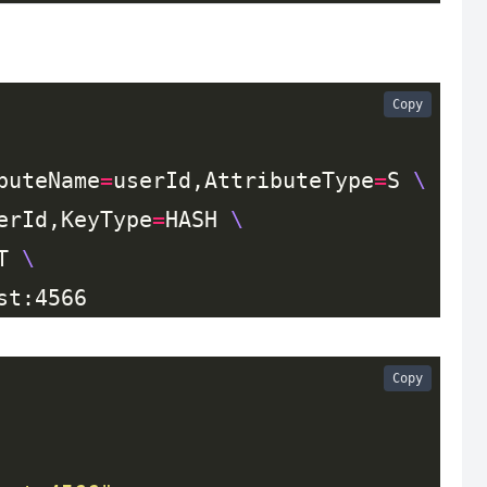
Copy
buteName
=
userId,AttributeType
=
S 
erId,KeyType
=
HASH 
T 
Copy