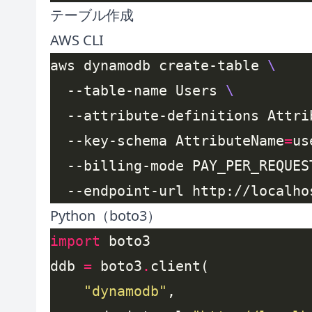
テーブル作成
AWS CLI
aws dynamodb create-table 
  --table-name Users 
  --attribute-definitions Attri
  --key-schema AttributeName
=
us
  --billing-mode PAY_PER_REQUES
Python（boto3）
import
ddb 
=
 boto3
.
"dynamodb"