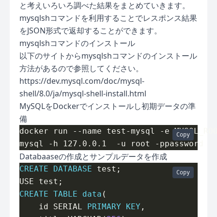
と考えいろいろ調べた結果をまとめていきます。
mysqlshコマンドを利用することでレスポンス結果
をJSON形式で返却することができます。
mysqlshコマンドのインストール
以下のサイトからmysqlshコマンドのインストール
方法があるので参照してください。
https://dev.mysql.com/doc/mysql-
shell/8.0/ja/mysql-shell-install.html
MySQLをDockerでインストールし初期データの準
備
docker run --name test-mysql -e MYSQL_RO
Copy
Databaaseの作成とサンプルデータを作成
CREATE
DATABASE
Copy
CREATE
TABLE
data
    id SERIAL 
PRIMARY
KEY