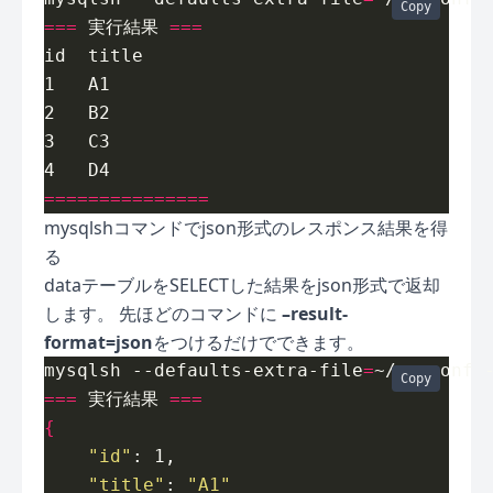
Copy
===
 実行結果 
===
===============
mysqlshコマンドでjson形式のレスポンス結果を得
る
dataテーブルをSELECTした結果をjson形式で返却
します。 先ほどのコマンドに
–result-
format=json
をつけるだけでできます。
mysqlsh --defaults-extra-file
=
~/my.conf 
Copy
===
 実行結果 
===
{
"id"
"title"
: 
"A1"