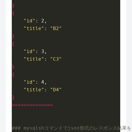
}
{
"id"
"title"
: 
"B2"
}
{
"id"
"title"
: 
"C3"
}
{
"id"
"title"
: 
"D4"
}
==============
### mysqlshコマンドでjson形式のレスポンス結果