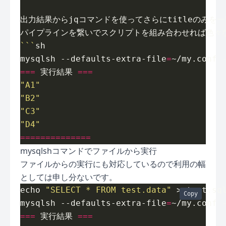
```
mysqlsh --defaults-extra-file
=
~/my.conf 
===
 実行結果 
===
"A1"
"B2"
"C3"
"D4"
==============
mysqlshコマンドでファイルから実行
ファイルからの実行にも対応しているので利用の幅
としては申し分ないです。
echo 
"SELECT * FROM test.data"
Copy
mysqlsh --defaults-extra-file
=
~/my.conf 
===
 実行結果 
===