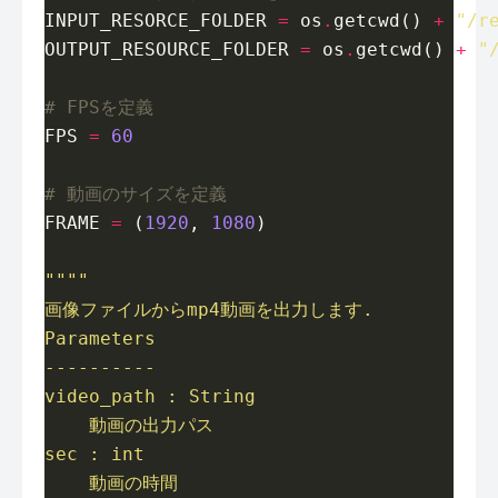
INPUT_RESORCE_FOLDER 
=
 os
.
getcwd() 
+
"/r
OUTPUT_RESOURCE_FOLDER 
=
 os
.
getcwd() 
+
"
# FPSを定義
FPS 
=
60
# 動画のサイズを定義
FRAME 
=
 (
1920
, 
1080