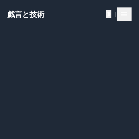
戯言と技術
|