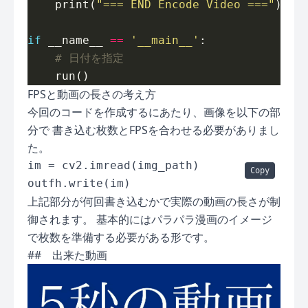
    print(
"=== END Encode Video ==="
if
 __name__ 
==
'__main__'
# 日付を指定
FPSと動画の長さの考え方
今回のコードを作成するにあたり、画像を以下の部
分で 書き込む枚数とFPSを合わせる必要がありまし
た。
im = cv2.imread(img_path)

Copy
上記部分が何回書き込むかで実際の動画の長さが制
御されます。 基本的にはパラパラ漫画のイメージ
で枚数を準備する必要がある形です。
## 出来た動画