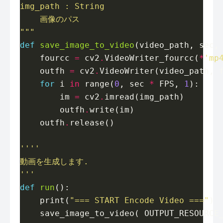
"""
def
save_image_to_video
    fourcc 
=
 cv2
.
VideoWriter_fourcc(
*
'mp
    outfh 
=
 cv2
.
for
 i 
in
 range(
0
, sec 
*
 FPS, 
1
        im 
=
 cv2
.
        outfh
.
    outfh
.
'''
def
run
    print(
"=== START Encode Video ==="
    save_image_to_video( OUTPUT_RESOURCE