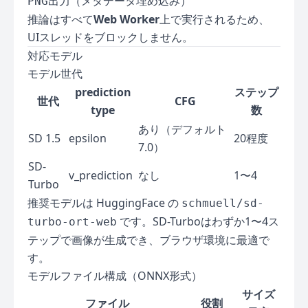
推論はすべて
Web Worker
上で実行されるため、
UIスレッドをブロックしません。
対応モデル
モデル世代
prediction
ステップ
世代
CFG
type
数
あり（デフォルト
SD 1.5
epsilon
20程度
7.0）
SD-
v_prediction
なし
1〜4
Turbo
推奨モデルは HuggingFace の
schmuell/sd-
です。SD-Turboはわずか1〜4ス
turbo-ort-web
テップで画像が生成でき、ブラウザ環境に最適で
す。
モデルファイル構成（ONNX形式）
サイズ
ファイル
役割