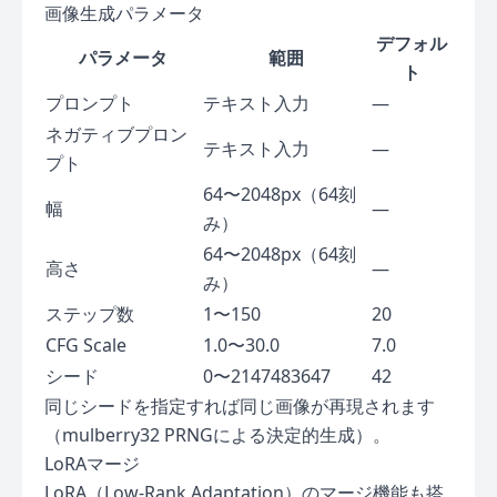
画像生成パラメータ
デフォル
パラメータ
範囲
ト
プロンプト
テキスト入力
—
ネガティブプロン
テキスト入力
—
プト
64〜2048px（64刻
幅
—
み）
64〜2048px（64刻
高さ
—
み）
ステップ数
1〜150
20
CFG Scale
1.0〜30.0
7.0
シード
0〜2147483647
42
同じシードを指定すれば同じ画像が再現されます
（mulberry32 PRNGによる決定的生成）。
LoRAマージ
LoRA（Low-Rank Adaptation）のマージ機能も搭