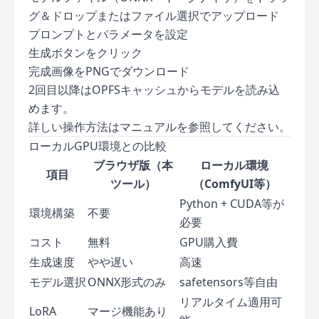
グ＆ドロップまたはファイル選択でアップロード
プロンプトとパラメータを設定
生成ボタンをクリック
完成画像をPNGでダウンロード
2回目以降はOPFSキャッシュからモデルを読み込
めます。
詳しい操作方法は
マニュアル
を参照してください。
ローカルGPU環境との比較
ブラウザ版（本
ローカル環境
項目
ツール）
（ComfyUI等）
Python + CUDA等が
環境構築
不要
必要
コスト
無料
GPU購入費
生成速度
やや遅い
高速
モデル選択
ONNX形式のみ
safetensors等自由
リアルタイム適用可
LoRA
マージ機能あり