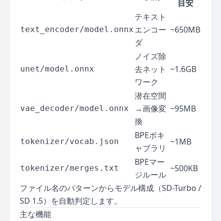
目安
テキスト
エンコー
~650MB
text_encoder/model.onnx
ダ
ノイズ除
去ネット
~1.6GB
unet/model.onnx
ワーク
潜在空間
→画像変
~95MB
vae_decoder/model.onnx
換
BPEボキ
~1MB
tokenizer/vocab.json
ャブラリ
BPEマー
~500KB
tokenizer/merges.txt
ジルール
ファイル名のパターンからモデル構成（SD-Turbo /
SD 1.5）を自動判定します。
主な機能