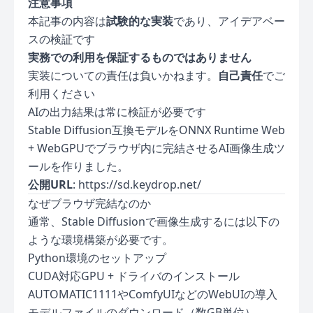
注意事項
本記事の内容は
試験的な実装
であり、アイデアベー
スの検証です
実務での利用を保証するものではありません
実装についての責任は負いかねます。
自己責任
でご
利用ください
AIの出力結果は常に検証が必要です
Stable Diffusion互換モデルをONNX Runtime Web
+ WebGPUでブラウザ内に完結させるAI画像生成ツ
ールを作りました。
公開URL
:
https://sd.keydrop.net/
なぜブラウザ完結なのか
通常、Stable Diffusionで画像生成するには以下の
ような環境構築が必要です。
Python環境のセットアップ
CUDA対応GPU + ドライバのインストール
AUTOMATIC1111やComfyUIなどのWebUIの導入
モデルファイルのダウンロード（数GB単位）