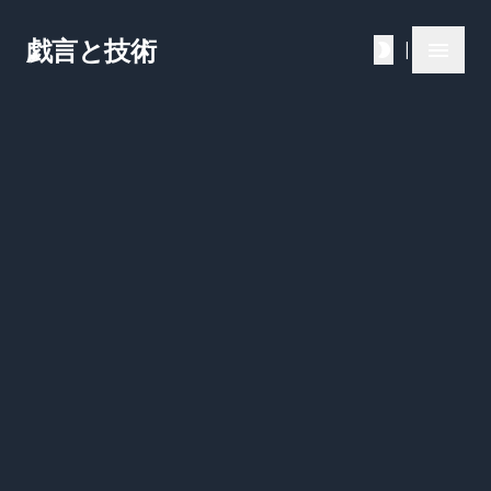
戯言と技術
|