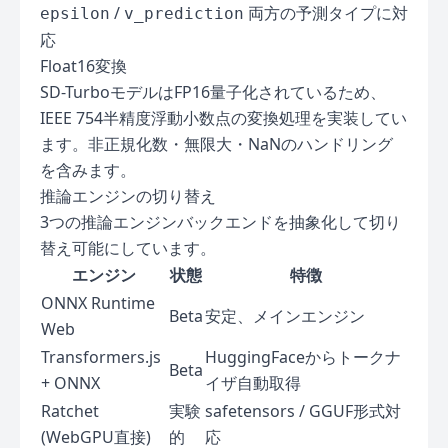
/
両方の予測タイプに対
epsilon
v_prediction
応
Float16変換
SD-TurboモデルはFP16量子化されているため、
IEEE 754半精度浮動小数点の変換処理を実装してい
ます。非正規化数・無限大・NaNのハンドリング
を含みます。
推論エンジンの切り替え
3つの推論エンジンバックエンドを抽象化して切り
替え可能にしています。
エンジン
状態
特徴
ONNX Runtime
Beta
安定、メインエンジン
Web
Transformers.js
HuggingFaceからトークナ
Beta
+ ONNX
イザ自動取得
Ratchet
実験
safetensors / GGUF形式対
(WebGPU直接)
的
応