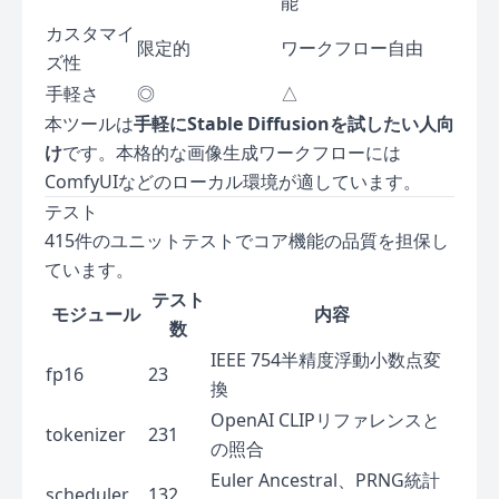
能
カスタマイ
限定的
ワークフロー自由
ズ性
手軽さ
◎
△
本ツールは
手軽にStable Diffusionを試したい人向
け
です。本格的な画像生成ワークフローには
ComfyUIなどのローカル環境が適しています。
テスト
415件のユニットテストでコア機能の品質を担保し
ています。
テスト
モジュール
内容
数
IEEE 754半精度浮動小数点変
fp16
23
換
OpenAI CLIPリファレンスと
tokenizer
231
の照合
Euler Ancestral、PRNG統計
scheduler
132