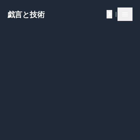
戯言と技術
|