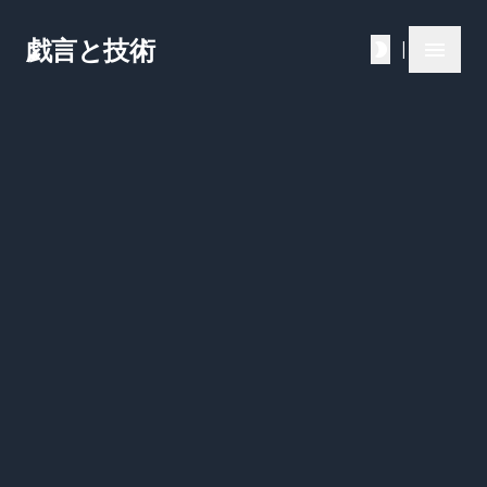
戯言と技術
|