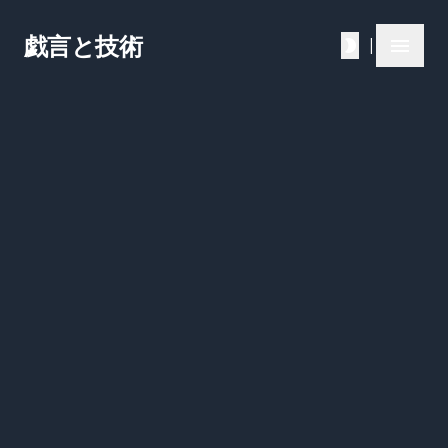
戯言と技術
|