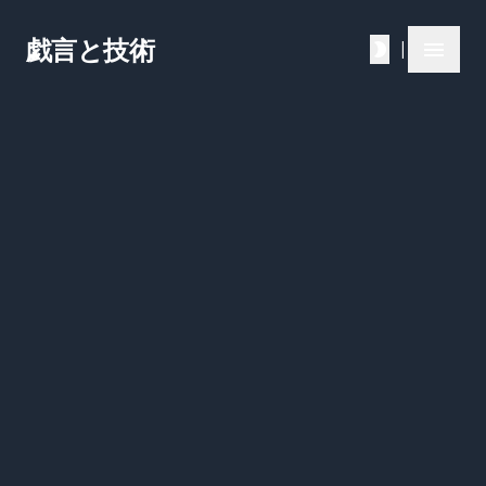
戯言と技術
|