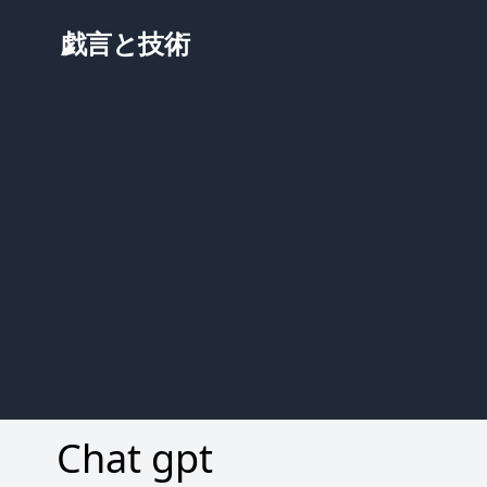
戯言と技術
Chat gpt