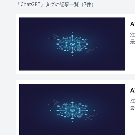
「ChatGPT」タグの記事一覧（7件）
A
注
最
A
注
最