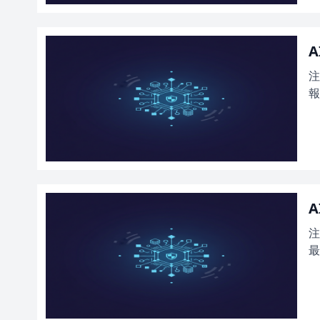
A
注
報
A
注
最