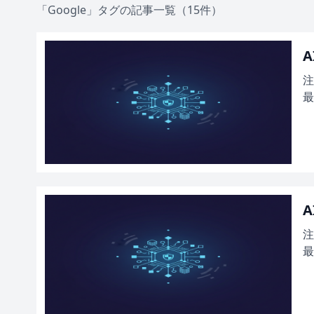
「Google」タグの記事一覧（15件）
A
注
最
A
注
最