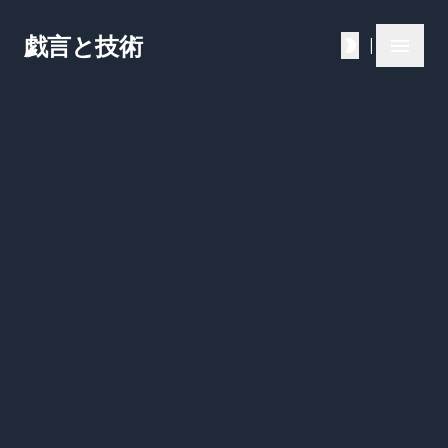
戯言と技術
|