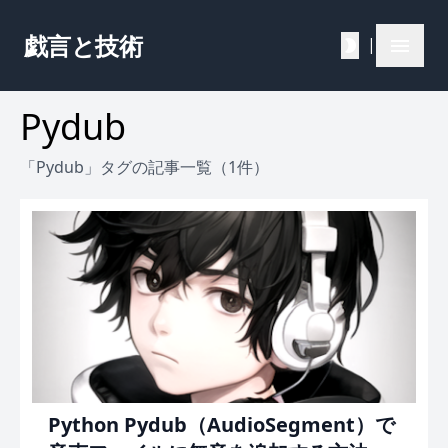
戯言と技術
|
Pydub
「Pydub」タグの記事一覧（1件）
Python Pydub（AudioSegment）で