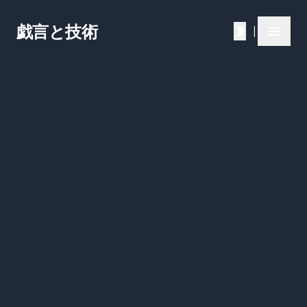
戯言と技術
|